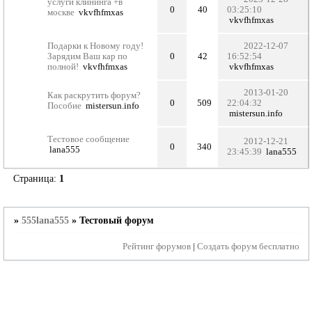
услуги клининга +в
0
40
03:25:10
москве
vkvfhfmxas
vkvfhfmxas
Подарки к Новому году!
2022-12-07
Зарядим Ваш кар по
0
42
16:52:54
полной!
vkvfhfmxas
vkvfhfmxas
2013-01-20
Как раскрутить форум?
0
509
22:04:32
Пособие
mistersun.info
mistersun.info
Тестовое сообщение
2012-12-21
0
340
lana555
23:45:39
lana555
Страница:
1
»
555lana555
»
Тестовый форум
Рейтинг форумов
|
Создать форум бесплатно