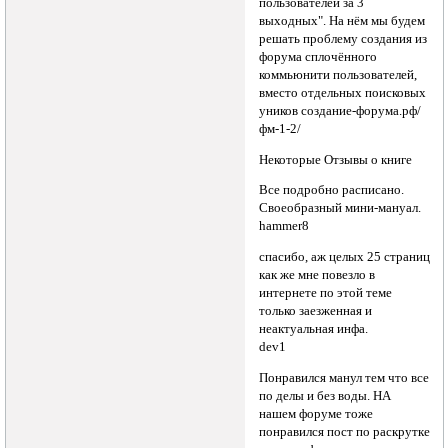
пользователей за 3
выходных". На нём мы будем
решать проблему создания из
форума сплочённого
коммьюнити пользователей,
вместо отдельных поисковых
уников создание-форума.рф/
фм-1-2/
Некоторые Отзывы о книге
Все подробно расписано.
Своеобразный мини-мануал.
hammer8
спасибо, аж целых 25 страниц
как же мне повезло в
интернете по этой теме
только заезженная и
неактуальная инфа.
dev1
Понравился манул тем что все
по делы и без воды. НА
нашем форуме тоже
понравился пост по раскрутке