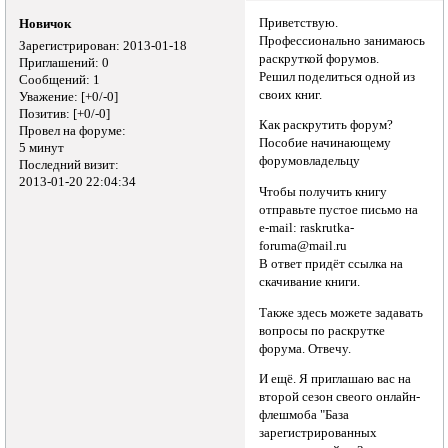
Приветствую.
Новичок
Профессионально занимаюсь
Зарегистрирован
: 2013-01-18
раскруткой форумов.
Приглашений:
0
Решил поделиться одной из
Сообщений:
1
своих книг.
Уважение:
[+0/-0]
Позитив:
[+0/-0]
Как раскрутить форум?
Провел на форуме:
Пособие начинающему
5 минут
форумовладельцу
Последний визит:
2013-01-20 22:04:34
Чтобы получить книгу
отправьте пустое письмо на
e-mail: raskrutka-
foruma@mail.ru
В ответ придёт ссылка на
скачивание книги.
Также здесь можете задавать
вопросы по раскрутке
форума. Отвечу.
И ещё. Я приглашаю вас на
второй сезон свеого онлайн-
флешмоба "База
зарегистрированных